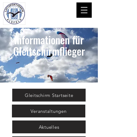
Informationen für
Gleitschirmflieger
Gleitschirm Startseite
Veranstaltungen
Aktuelles